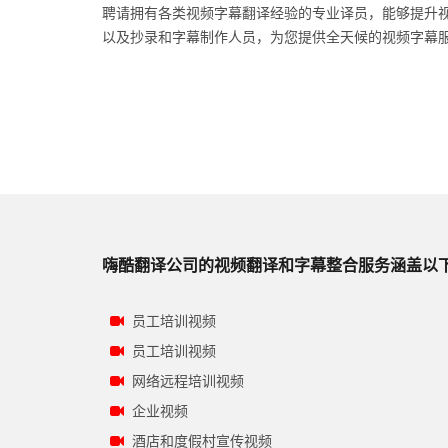
聘请拥有各类视频字幕翻译经验的专业译员，能够提升
以及抄录和字幕制作人员，为您提供全天候的视频字幕
嗨酷翻译公司的视频翻译和字幕整合服务涵盖以
员工培训视频
员工培训视频
网络远程培训视频
企业视频
酒店和度假村宣传视频