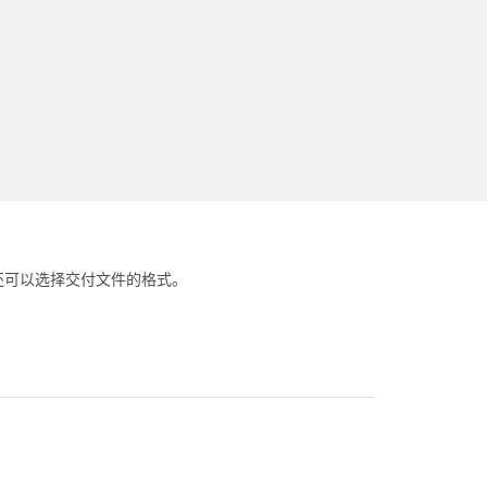
还可以选择交付文件的格式。