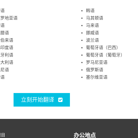
法语
韩语
克罗地亚语
马其顿语
德语
马来语
希腊语
挪威语
希伯来语
波兰语
北印度语
葡萄牙语（巴西）
匈牙利语
葡萄牙语（葡萄牙）
意大利语
罗马尼亚语
印尼语
俄罗斯语
日语
塞尔维亚语
立刻开始翻译
办公地点
项目