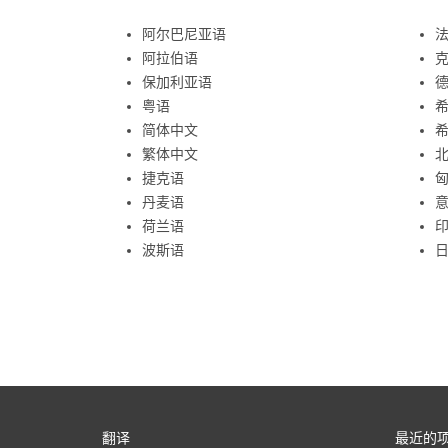
阿尔巴尼亚语
阿拉伯语
保加利亚语
粤语
简体中文
繁体中文
捷克语
丹麦语
荷兰语
波斯语
翻译
最近的